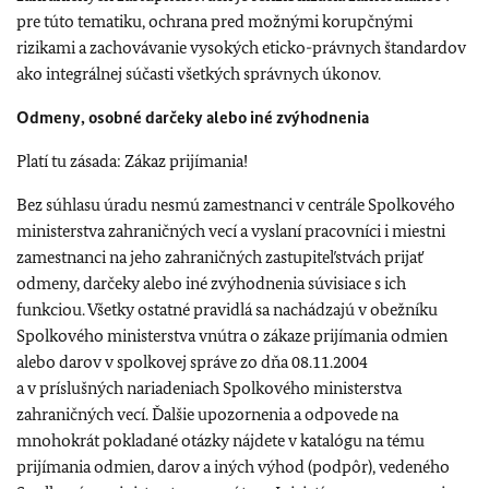
pre túto tematiku, ochrana pred možnými korupčnými
rizikami a zachovávanie vysokých eticko-právnych štandardov
ako integrálnej súčasti všetkých správnych úkonov.
Odmeny, osobné darčeky alebo iné zvýhodnenia
Platí tu zásada: Zákaz prijímania!
Bez súhlasu úradu nesmú zamestnanci v centrále Spolkového
ministerstva zahraničných vecí a vyslaní pracovníci i miestni
zamestnanci na jeho zahraničných zastupiteľstvách prijať
odmeny, darčeky alebo iné zvýhodnenia súvisiace s ich
funkciou. Všetky ostatné pravidlá sa nachádzajú v obežníku
Spolkového ministerstva vnútra o zákaze prijímania odmien
alebo darov v spolkovej správe zo dňa 08.11.2004
a v príslušných nariadeniach Spolkového ministerstva
zahraničných vecí. Ďalšie upozornenia a odpovede na
mnohokrát pokladané otázky nájdete v katalógu na tému
prijímania odmien, darov a iných výhod (podpôr), vedeného