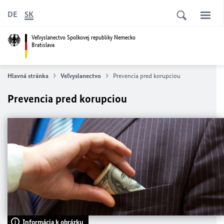
DE
SK
Veľvyslanectvo Spolkovej republiky Nemecko
Bratislava
Hlavná stránka
Veľvyslanectvo
Prevencia pred korupciou
Prevencia pred korupciou
Informácia k obrázku