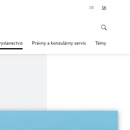
DE
SK
vyslanectvo
Právny a konzulárny servis
Témy