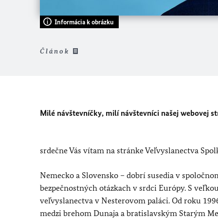
Informácia k obrázku
Článok
Milé návštevníčky, milí návštevníci našej webovej st
srdečne Vás vítam na stránke Veľvyslanectva Spo
Nemecko a Slovensko – dobrí susedia v spoločnom
bezpečnostných otázkach v srdci Európy. S veľko
veľvyslanectva v Nesterovom paláci. Od roku 1996 
medzi brehom Dunaja a bratislavským Starým Mes