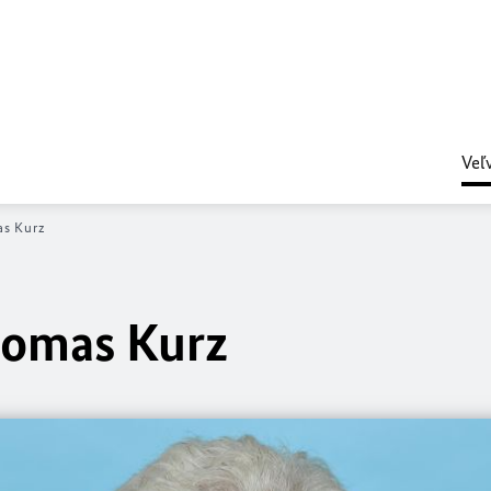
Veľ
as Kurz
homas Kurz