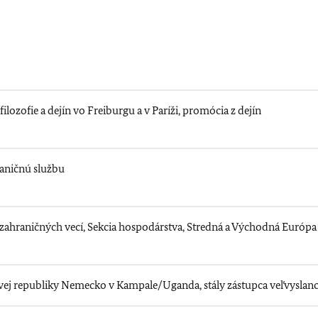
ilozofie a dejín vo Freiburgu a v Paríži, promócia z dejín
raničnú službu
zahraničných vecí, Sekcia hospodárstva, Stredná a Východná Európa
vej republiky Nemecko v Kampale/Uganda, stály zástupca veľvyslan