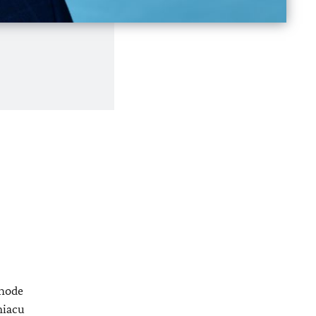
chode
niacu