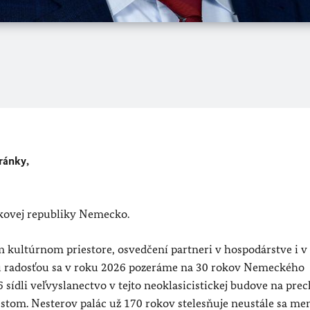
ránky,
lkovej republiky Nemecko.
 kultúrnom priestore, osvedčení partneri v hospodárstve i v
u radosťou sa v roku 2026 pozeráme na
30 rokov Nemeckého
sídli veľvyslanectvo v tejto neoklasicistickej budove na pre
tom. Nesterov palác už 170 rokov stelesňuje neustále sa me