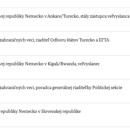
ej republiky Nemecko v Ankare/Turecko, stály zástupca veľvyslanca
zahraničných vecí, riaditeľ Odboru štátov Turecko a EFTA
vej republiky Nemecko v Kigali/Rwanda, veľvyslanec
ahraničných vecí, poradca generálnej riaditeľky Politickej sekcie
 republiky Nemecko v Slovenskej republike